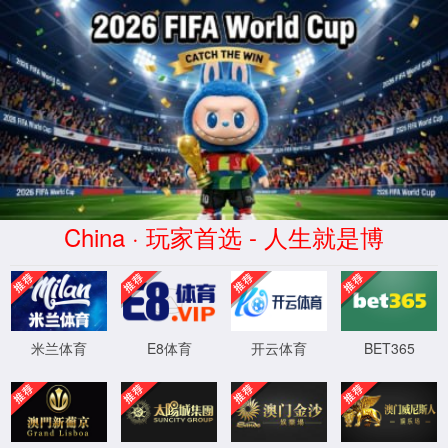
古天乐·太阳集团城(代言)品牌公司-官方网
站
首页
关于太阳集团城
产品中心
Products
新闻中心
通道闸产品
/产品中心
成功案例
停车场车牌识别
公司动态
三辊闸
解决方案
门禁产品
行业资讯
停车场车牌识别案例
翼闸
车牌识别一体机
下载中心
停车场升降柱
产品资讯
通道闸案例
票务系统
摆闸
车牌识别道闸
门禁板
车牌识别案例
上盖亚克
斜面尖角
太阳集团
三辊闸
联系我们
充电桩
门禁系统案例
门禁系统
下载资料
平移闸
车牌识别票箱
门禁卡
停车场升降柱
停车场系统案例
三辊闸案例
电子票务管理系统
力小摆闸
圆弧翼闸
城RL-
SGZ-